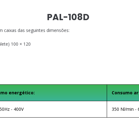
PAL-108D
m caixas das seguintes dimensões:
alete) 100 × 120
mo energético:
Consumo ar
50Hz - 400V
350 Nl/min - 