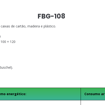
FBG-108
caixas de cartão, madeira e plástico.
0
e 100 × 120
Buschel).
mo energético:
Consumo ar