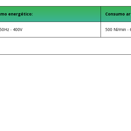
mo energético:
Consumo ar
50Hz - 400V
500 Nl/min - 