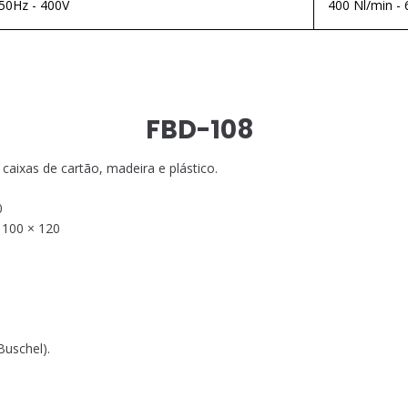
50Hz - 400V
400 Nl/min - 
FBD-108
caixas de cartão, madeira e plástico.
0
e 100 × 120
Buschel).