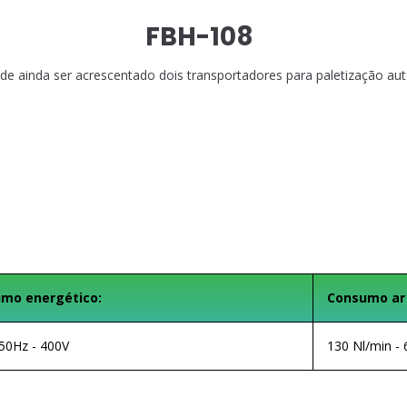
FBH-108
de ainda ser acrescentado dois transportadores para paletização a
mo energético:
Consumo ar
50Hz - 400V
130 Nl/min - 