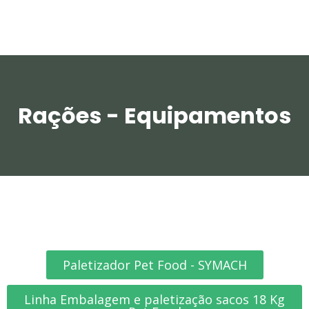
Rações - Equipamentos
Paletizador Pet Food - SYMACH
Linha Embalagem e paletização sacos 18 Kg