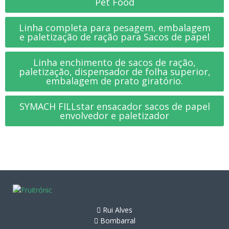
Pet Food
Linha completa para pesagem, embalagem
e paletização de ração para Sacos de papel
Linha enchimento de sacos de ração,
paletização, dispensador de folha superior,
embalagem de prato giratório.
SYMACH FILLstar ensacador sacos de papel
envolvedor e paletizador
Rui Alves
Bombarral