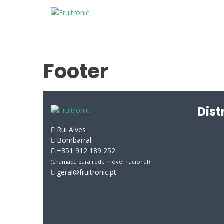
Footer
Dist
Rui Alves
Bombarral
+351 912 189 252
(chamada para rede móvel nacional)
geral@fruitronic.pt